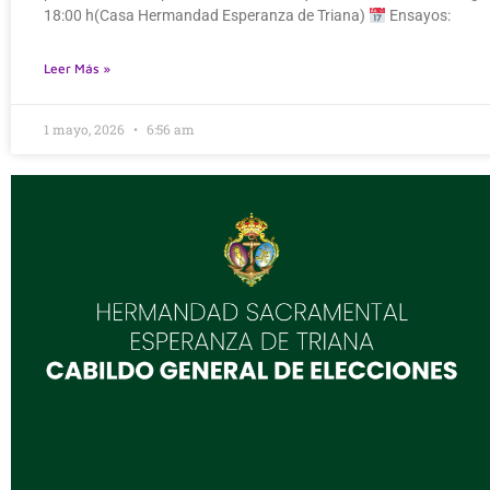
18:00 h(Casa Hermandad Esperanza de Triana)
Ensayos:
Leer Más »
1 mayo, 2026
6:56 am