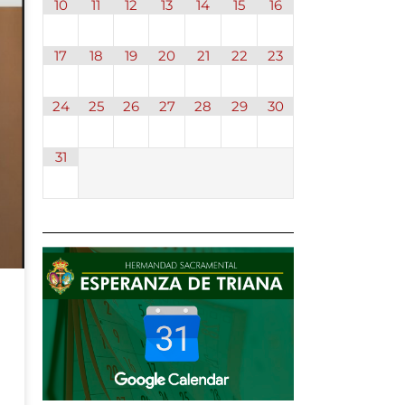
10
11
12
13
14
15
16
17
18
19
20
21
22
23
24
25
26
27
28
29
30
31